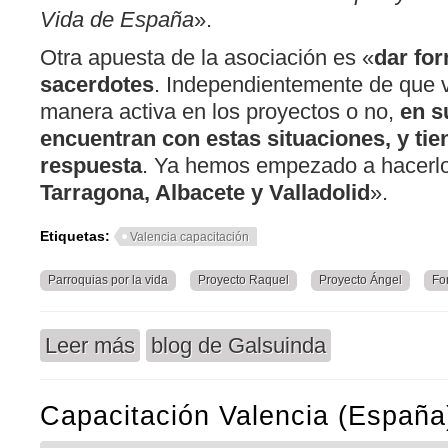
Vida de España
».
Otra apuesta de la asociación es «
dar for
sacerdotes
. Independientemente de que v
manera activa en los proyectos o no,
en su
encuentran con estas situaciones, y ti
respuesta
. Ya hemos empezado a hacerl
Tarragona, Albacete y Valladolid
».
Etiquetas:
Valencia capacitación
Parroquias por la vida
Proyecto Raquel
Proyecto Ángel
Fo
Leer más
blog de Galsuinda
sobre Granada y Valencia acogen nuevos proyec
Capacitación Valencia (España