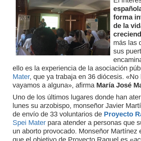
El interé
española
forma in
de la vi
crecien
más las 
sus puer
encamina
ello es la experiencia de la asociación púb
Mater
, que ya trabaja en 36 diócesis. «N
vayamos a alguna», afirma
María José Ma
Uno de los últimos lugares donde han ate
lunes su arzobispo, monseñor Javier Martí
de envío de 33 voluntarios de
Proyecto R
Spei Mater
para atender a personas que su
un aborto provocado. Monseñor Martínez e
que el objetivo de Proyecto Raquel es «
ac