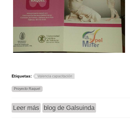
Etiquetas:
Valencia capacitación
Proyecto Raquel
Leer más
blog de Galsuinda
sobre Capacitación Valencia (España) 10-11 Juni