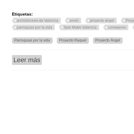
Etiquetas:
archidiócesis de Valencia
envío
proyecto ángel
Proy
parroquias por la vida
Spei Mater-Valencia
consejeros
Parroquias por la vida
Proyecto Raquel
Proyecto Ángel
Leer más
sobre Archidiócesis de Valencia : El obispo auxil