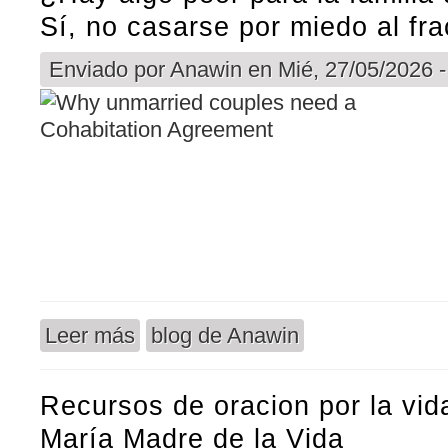
Sí, no casarse por miedo al fr
Enviado por
Anawin
en Mié, 27/05/2026 -
Leer más
blog de Anawin
sobre ¿Hay algo peor para la familia que el divor
Recursos de oracion por la vida
María Madre de la Vida