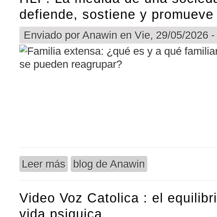
defiende, sostiene y promueve l
Enviado por
Anawin
en Vie, 29/05/2026 -
Leer más
blog de Anawin
sobre HLI : La medida de una sociedad: como defi
Video Voz Catolica : el equilibr
vida psiquica