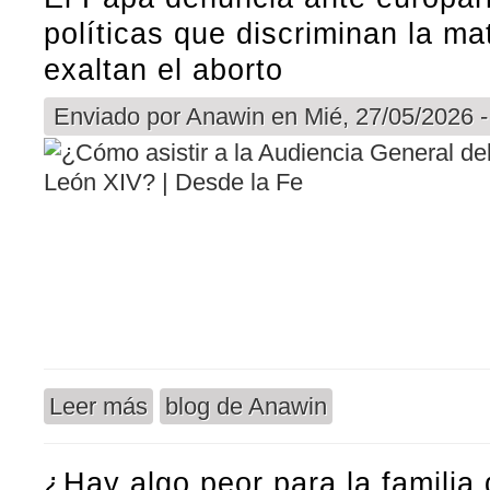
políticas que discriminan la ma
exaltan el aborto
Enviado por
Anawin
en Mié, 27/05/2026 -
Leer más
blog de Anawin
sobre El Papa denuncia ante europarlamentarios l
¿Hay algo peor para la familia 