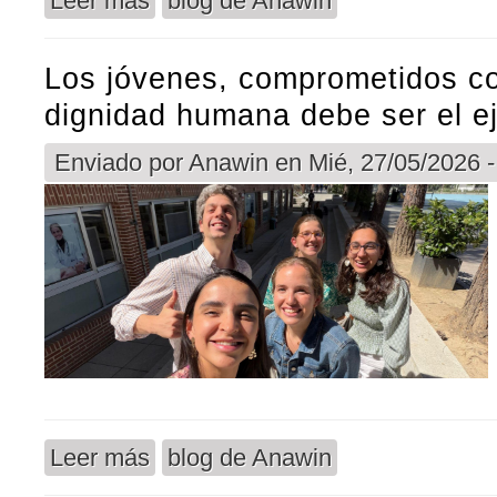
Leer más
blog de Anawin
Los jóvenes, comprometidos co
dignidad humana debe ser el ej
Enviado por
Anawin
en Mié, 27/05/2026 -
Leer más
blog de Anawin
sobre Los jóvenes, comprometidos con la vida: «