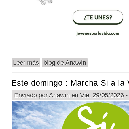
Leer más
blog de Anawin
sobre Jovenes por la Vida
Este domingo : Marcha Si a la 
Enviado por
Anawin
en Vie, 29/05/2026 -