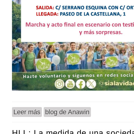
Leer más
blog de Anawin
sobre Este domingo : Marcha Si a la Vida
HLI : La medida de una socied