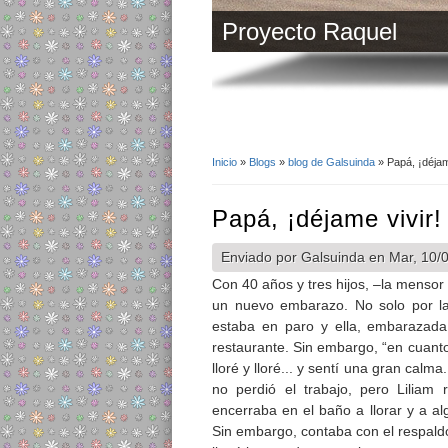
Proyecto Raquel
Inicio
»
Blogs
»
blog de Galsuinda
» Papá, ¡déjam
Se encuentra usted aq
Papá, ¡déjame vivir!
Enviado por
Galsuinda
en Mar, 10/0
Con 40 años y tres hijos, –la mensor
un nuevo embarazo. No solo por la
estaba en paro y ella, embarazada
restaurante. Sin embargo, “en cuanto 
lloré y lloré... y sentí una gran calm
no perdió el trabajo, pero Lilia
encerraba en el baño a llorar y a a
Sin embargo, contaba con el respald