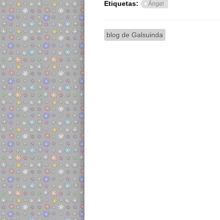
Etiquetas:
Ángel
blog de Galsuinda