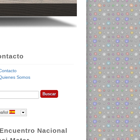
ontacto
Contacto
Quienes Somos
car
ormulario de búsqueda
pañol
Encuentro Nacional