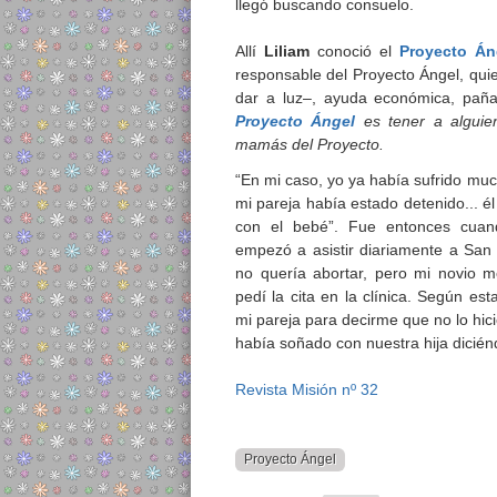
llegó buscando consuelo.
Allí
Liliam
conoció el
Proyecto Án
responsable del Proyecto Ángel, qui
dar a luz–, ayuda económica, pañal
Proyecto Ángel
es tener a alguien
mamás del Proyecto.
“En mi caso, yo ya había sufrido muc
mi pareja había estado detenido... é
con el bebé”. Fue entonces cuand
empezó a asistir diariamente a San
no quería abortar, pero mi novio m
pedí la cita en la clínica. Según es
mi pareja para decirme que no lo hi
había soñado con nuestra hija dicién
Revista Misión nº 32
Proyecto Ángel