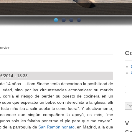
e vivir!
uí
C
6/2014 - 18:33
 de 14 años– Liliam Sinche tenía descartado la posibilidad de
Bus
 edad, sino por las circunstancias económicas: su marido
F
, corría el riesgo de perder su puesto de cocinera en un
supe que esperaba un bebé, corrí derechita a la iglesia; allí
Es
a. Este niño iba a salir adelante como fuera”. Y, efectivamente,
m reconoce que ningún compañero la apoyó, es más, “me
lgunos solo les faltaba ponerme el pie para que me cayera”.
V 
o de la parroquia de
San Ramón nonato
, en Madrid, a la que