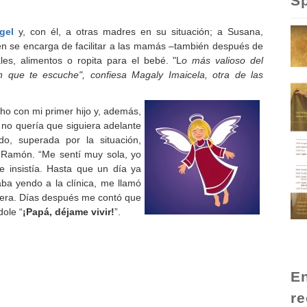
Sp
gel
y, con él, a otras madres en su situación; a Susana,
en se encarga de facilitar a las mamás –también después de
es, alimentos o ropita para el bebé. "L
o más valioso del
 que te escuche", confiesa Magaly Imaicela, otra de las
ho con mi primer hijo y, además,
l no quería que siguiera adelante
o, superada por la situación,
 Ramón. “Me sentí muy sola, yo
e insistía. Hasta que un día ya
taba yendo a la clínica, me llamó
ciera. Días después me contó que
dole “
¡Papá, déjame vivir!
”.
En
re