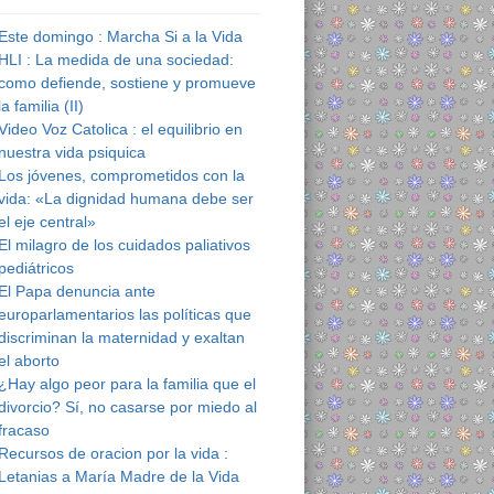
Este domingo : Marcha Si a la Vida
HLI : La medida de una sociedad:
como defiende, sostiene y promueve
la familia (II)
Video Voz Catolica : el equilibrio en
nuestra vida psiquica
Los jóvenes, comprometidos con la
vida: «La dignidad humana debe ser
el eje central»
El milagro de los cuidados paliativos
pediátricos
El Papa denuncia ante
europarlamentarios las políticas que
discriminan la maternidad y exaltan
el aborto
¿Hay algo peor para la familia que el
divorcio? Sí, no casarse por miedo al
fracaso
Recursos de oracion por la vida :
Letanias a María Madre de la Vida