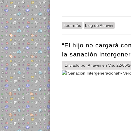
Leer más
sobre «Miré el tarro y me d
blog de Anawin
“El hijo no cargará con
la sanación intergener
Enviado por
Anawin
en Vie, 22/05/2