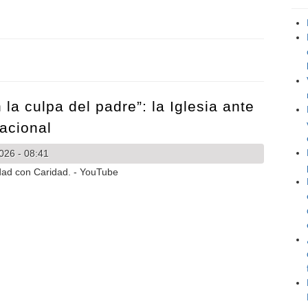
i cuenta de que eran restos de bebés»: la historia de una activista pro
 la culpa del padre”: la Iglesia ante
acional
026 - 08:41