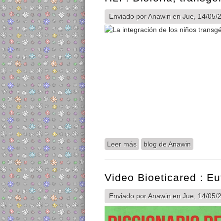
Enviado por
Anawin
en Jue, 14/05/2
Leer más
sobre HLI : Disforia, tran
blog de Anawin
Video Bioeticared : E
Enviado por
Anawin
en Jue, 14/05/2