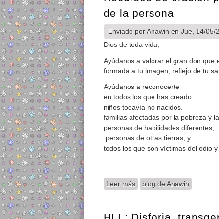
de la persona
Enviado por
Anawin
en Jue, 14/05/2
Dios de toda vida,
Ayúdanos a valorar el gran don que 
formada a tu imagen, reflejo de tu sa
Ayúdanos a reconocerte
en todos los que has creado:
niños todavía no nacidos,
familias afectadas por la pobreza y l
personas de habilidades diferentes,
personas de otras tierras, y
todos los que son víctimas del odio y
Leer más
sobre Recursos de oracion 
blog de Anawin
HLI : Disforia, transg