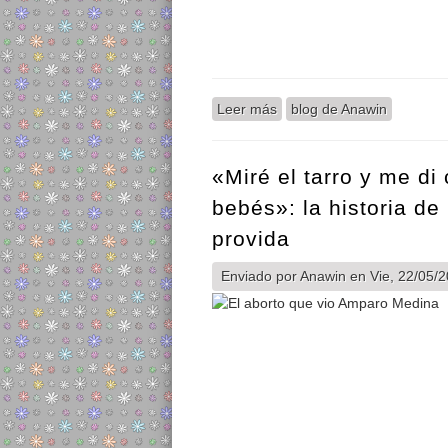
Leer más
sobre Video : Entrevista P.
blog de Anawin
«Miré el tarro y me di
bebés»: la historia de
provida
Enviado por
Anawin
en Vie, 22/05/2