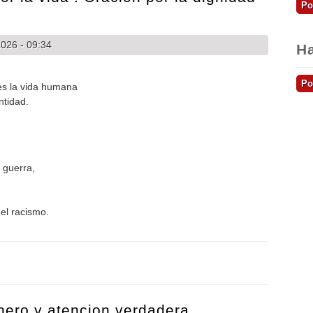
026 - 09:34
Ha
es la vida humana
ntidad.
a guerra,
 el racismo.
por la vida : Oración por la dignidad de la persona
enero y atencion verdadera