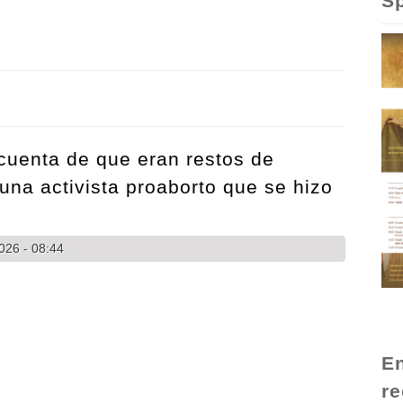
Sp
 Jesús Chavarría " Cultura de la Vida "
 cuenta de que eran restos de
 una activista proaborto que se hizo
026 - 08:44
En
re