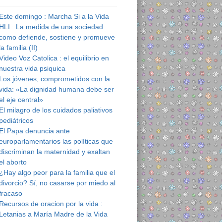
Este domingo : Marcha Si a la Vida
HLI : La medida de una sociedad:
como defiende, sostiene y promueve
aborto que se hizo provida
la familia (II)
Video Voz Catolica : el equilibrio en
nuestra vida psiquica
Los jóvenes, comprometidos con la
vida: «La dignidad humana debe ser
el eje central»
El milagro de los cuidados paliativos
pediátricos
El Papa denuncia ante
europarlamentarios las políticas que
discriminan la maternidad y exaltan
el aborto
¿Hay algo peor para la familia que el
divorcio? Sí, no casarse por miedo al
fracaso
Recursos de oracion por la vida :
Letanias a María Madre de la Vida