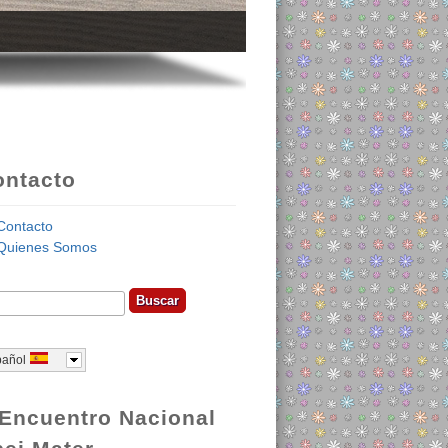
ontacto
Contacto
Quienes Somos
car
ormulario de búsqueda
pañol
Encuentro Nacional