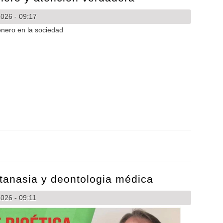
026 - 09:17
sgenero y atencion verdadera
utanasia y deontologia médica
026 - 09:11