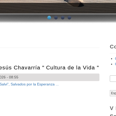
uí
C
Jesús Chavarría " Cultura de la Vida "
026 - 08:55
Bus
F
Es
V 