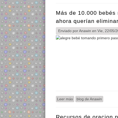
Más de 10.000 bebés 
ahora querían elimina
Enviado por
Anawin
en Vie, 22/05/2
Leer más
sobre Más de 10.000 bebés
blog de Anawin
Recursos de oracion po