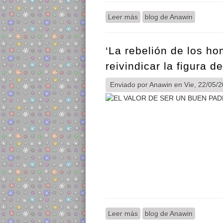
Leer más
sobre “El hijo no cargará c
blog de Anawin
‘La rebelión de los h
reivindicar la figura d
Enviado por
Anawin
en Vie, 22/05/2
Leer más
sobre ‘La rebelión de los h
blog de Anawin