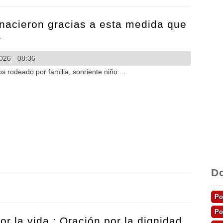
nacieron gracias a esta medida que
r
026 - 08:36
D
 nacieron gracias a esta medida que ahora querían eliminar
r la vida : Oración por la dignidad