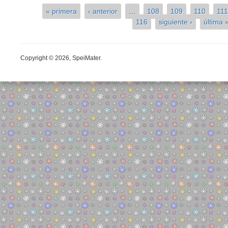
« primera
‹ anterior
…
108
109
110
111
Páginas
116
siguiente ›
última 
Copyright © 2026, SpeiMater.