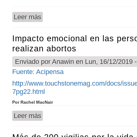
Leer más
sobre La natalidad se desploma en España con l
Impacto emocional en las pers
realizan abortos
Enviado por
Anawin
en Lun, 16/12/2019 -
Fuente: Acipensa
http://www.touchstonemag.com/docs/issue
7pg22.html
Por Rachel MacNair
Leer más
sobre Impacto emocional en las personas que rea